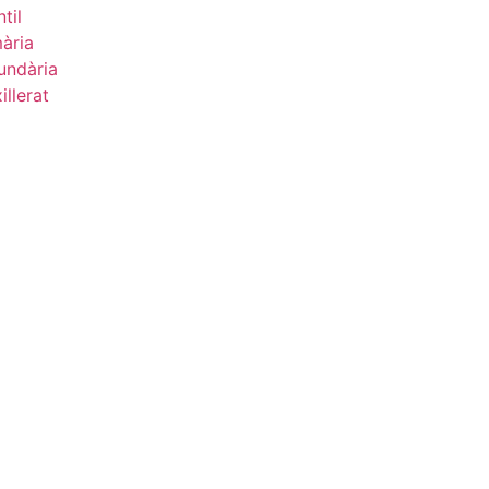
ntil
ària
undària
illerat