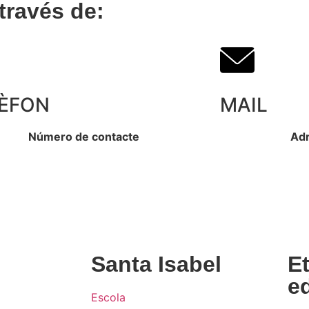
través de:
ÈFON
MAIL
Número de contacte
Adr
escol
936 740 414
Santa Isabel
E
e
Escola