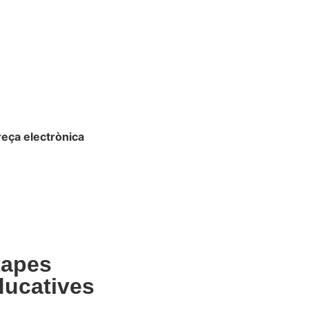
eça electrònica
a@santaisabel.org
tapes
ducatives