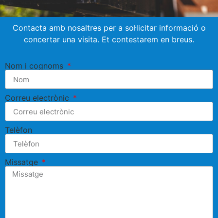
Contacta amb nosaltres per a sol·licitar informació o
concertar una visita. Et contestarem en breus.
Nom i cognoms
Correu electrònic
Telèfon
Missatge