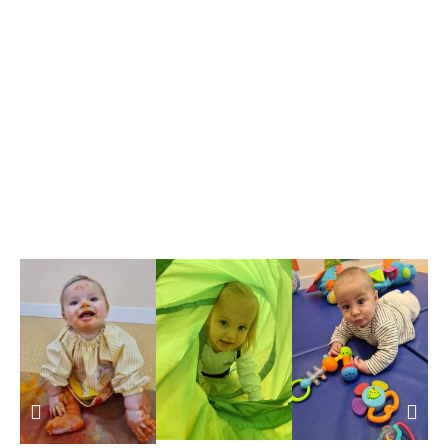
alumnos.
–
Enseñanza trilingue
: el inglés forma parte del día día de
los niños desde pequeños.
–
La relación con las familias
: los padres y madres de los
alumnos son los principales responsables de la
educación de sus hijos y por ello es importante
establecer una relación cercana y permanente entre la
escuela y la familia.