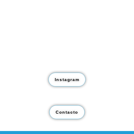
Ver más fotos de nuestro día día
en:
Instagram
¡Ven a conocernos!
Contacto