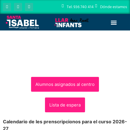
Tel: 936 740 414
Dónde estamos
Oferta Educativa
Zona Familias
Admisiones 2026/27
Escuela de padres
PREINSCRIPCIONES 2026-27
Alumnos asignados al centro
Lista de espera
Calendario de les prenscripcionos para el curso 2026-
27